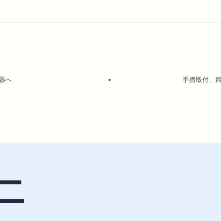
器へ
手摺取付、