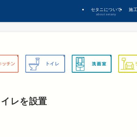
セタニについて
施
about setany
トイレを設置