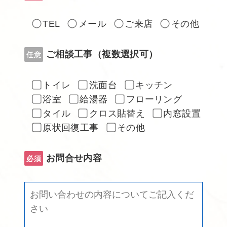
TEL
メール
ご来店
その他
ご相談工事（複数選択可）
任意
トイレ
洗面台
キッチン
浴室
給湯器
フローリング
タイル
クロス貼替え
内窓設置
原状回復工事
その他
お問合せ内容
必須