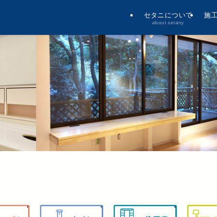
セタニについて
施
about setany