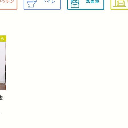
 他
去
し